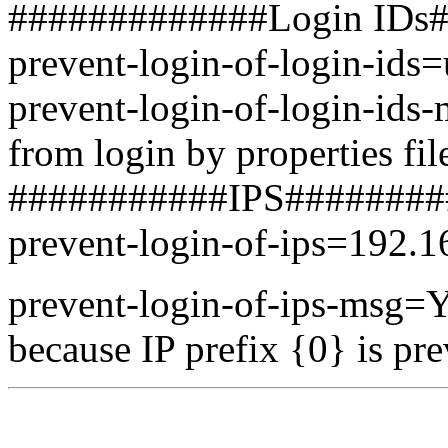
#############Login IDs
prevent-login-of-login-ids=
prevent-login-of-login-ids
from login by properties fil
###########IPS########
prevent-login-of-ips=192.1
prevent-login-of-ips-msg=Y
because IP prefix {0} is pr